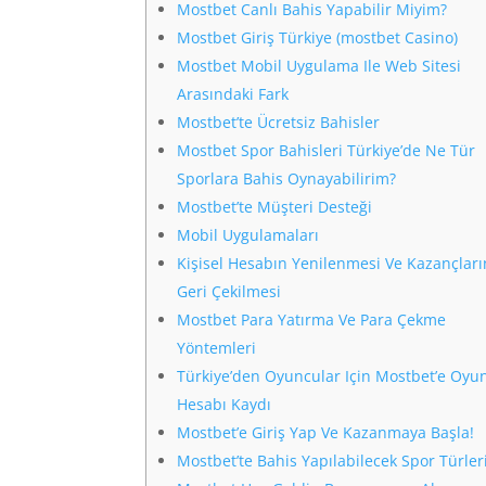
Mostbet Canlı Bahis Yapabilir Miyim?
Mostbet Giriş Türkiye (mostbet Casino)
Mostbet Mobil Uygulama Ile Web Sitesi
Arasındaki Fark
Mostbet’te Ücretsiz Bahisler
Mostbet Spor Bahisleri Türkiye’de Ne Tür
Sporlara Bahis Oynayabilirim?
Mostbet’te Müşteri Desteği
Mobil Uygulamaları
Kişisel Hesabın Yenilenmesi Ve Kazançları
Geri Çekilmesi
Mostbet Para Yatırma Ve Para Çekme
Yöntemleri
Türkiye’den Oyuncular Için Mostbet’e Oyu
Hesabı Kaydı
Mostbet’e Giriş Yap Ve Kazanmaya Başla!
Mostbet’te Bahis Yapılabilecek Spor Türler