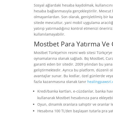
Sosyal ağlardaki hesaba kaydolmak, kullanıcının
hesaba bağlanmasıyla gerçekleştirilir. Mevcut 
olmayanlardan. Son olarak, genişletilmiş bir kay
sitede mevcuttur, yani mobil uygulama aracılığı
yatırıp yatırmadığınız kontrol etmenizi öneriri
kullanılamayabilir.
Mostbet Para Yatırma Ve Ç
Mostbet Türkiye’nin resmi web sitesi Türkçe’ye ç
oynamalarına olanak sağladı. Bq Mostbet, Curac
garanti eden bir sitedir. 2009 yılından bu yana 
geliştirmektedir. Ayrıca bu platform, düzenli 
avantajlar sunar. Bu kodlar, özel günlerde veya 
fazla kazanmasına olanak tanır
healingpawsri
Kredi/banka kartları, e-cüzdanlar, banka hav
kullanarak Mostbet hesabınıza para ekleyebil
Oyun, dinamik oranlara sahiptir ve oranlar le
Hesabına 100 TL’den başlayan tutarla pra yatı