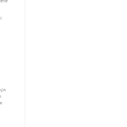
lerle
i
i
için
n
me
.