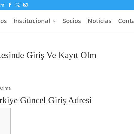
om
dos
Institucional
Socios
Noticias
Cont
esinde Giriş Ve Kayıt Olm
t Olma
rkiye Güncel Giriş Adresi