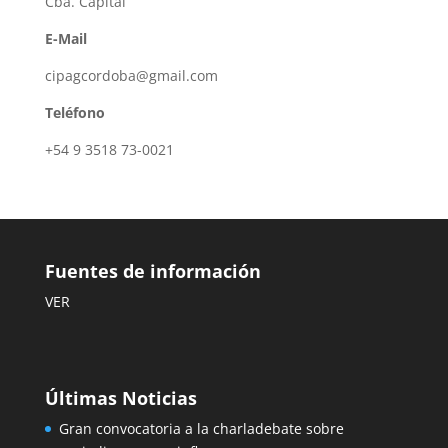
Cba. Capital
E-Mail
cipagcordoba@gmail.com
Teléfono
+54 9 3518 73-0021
Fuentes de información
VER
Últimas Noticias
Gran convocatoria a la charladebate sobre