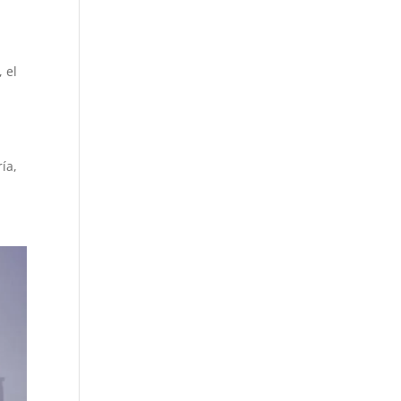
 el
ía,