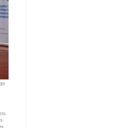
igo
cio,
es
es