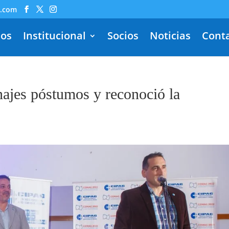
l.com
dos
Institucional
Socios
Noticias
Cont
jes póstumos y reconoció la