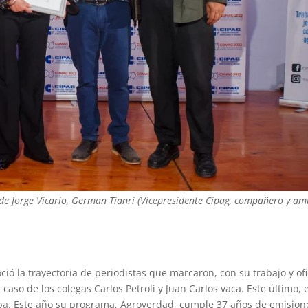
sa de Jorge Vicario, German Tianri (Vicepresidente Cipag, compañero y am
.
ió la trayectoria de periodistas que marcaron, con su trabajo y ofi
aso de los colegas Carlos Petroli y Juan Carlos vaca. Este último, 
ba. Este año su programa, Agroverdad, cumple 37 años de emision