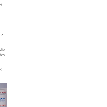
te
dio
edio
ños,
lo