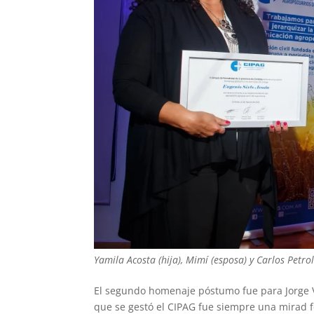
Yamila Acosta (hija), Mimí (esposa) y Carlos Petrol
El segundo homenaje póstumo fue para Jorge Vic
que se gestó el CIPAG fue siempre una mirad f