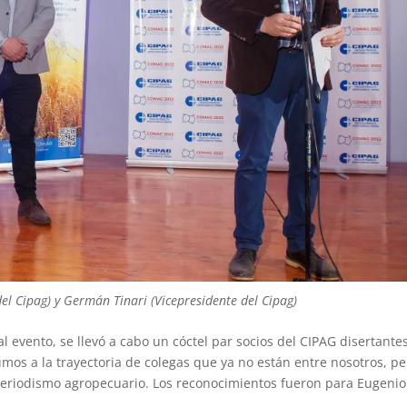
 del Cipag) y Germán Tinari (Vicepresidente del Cipag)
 evento, se llevó a cabo un cóctel par socios del CIPAG disertantes
mos a la trayectoria de colegas que ya no están entre nosotros, pe
periodismo agropecuario. Los reconocimientos fueron para Eugenio