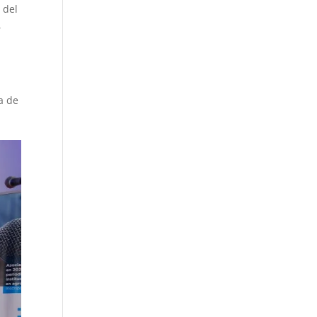
 del
,
n
a de