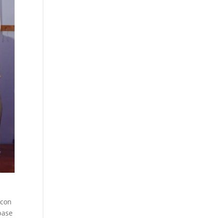
 con
base