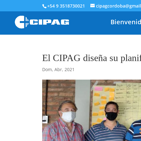
+54 9 3518730021
cipagcordoba@gmai
Bienveni
El CIPAG diseña su planif
Dom, Abr, 2021