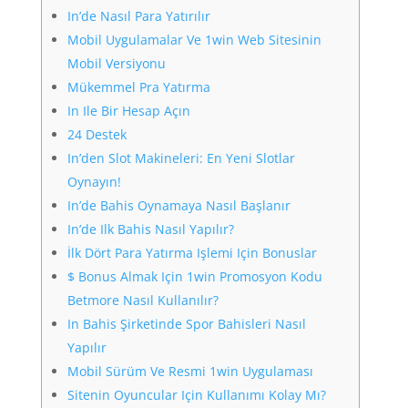
In’de Nasıl Para Yatırılır
Mobil Uygulamalar Ve 1win Web Sitesinin
Mobil Versiyonu
Mükemmel Pra Yatırma
In Ile Bir Hesap Açın
24 Destek
In’den Slot Makineleri: En Yeni Slotlar
Oynayın!
In’de Bahis Oynamaya Nasıl Başlanır
In’de Ilk Bahis Nasıl Yapılır?
İlk Dört Para Yatırma Işlemi Için Bonuslar
$ Bonus Almak Için 1win Promosyon Kodu
Betmore Nasıl Kullanılır?
In Bahis Şirketinde Spor Bahisleri Nasıl
Yapılır
Mobil Sürüm Ve Resmi 1win Uygulaması
Sitenin Oyuncular Için Kullanımı Kolay Mı?