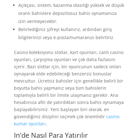
Açıkçası, sistem, kazanma olasılığı yüksek ve düşük
oranlı bahislere depozitosuz bahis oynamanıza
izin vermeyecektir.
Belirlediğiniz şifreyi kullanırız, ardından giriş
bilgilerinizi veya e-posta/numaranızı belirtiriz.
Casino koleksiyonu slotlar, kart oyunları, canlı casino
oyunları, çarpışma oyunları ve çok daha fazlasını
içerir. Bazı slotlar için, bir oyuncunun sadece onları
oynayarak elde edebileceği benzersiz bonuslar
mevcuttur. Ücretsiz bahisler için genellikle belirli bir
boyutta bahis yapmanız veya tüm bahislerin
toplamıyla belirli bir limite ulaşmanız gerekir. Ana
hesabınıza afin de yatırdıktan sonra bahis oynamaya
başlayabilirsiniz. Yeni başlayan biri olarak, en
güvendiğiniz disiplini seçmek çok önemlidir
casino
kumar oyunları
.
In’de Nasıl Para Yatırılır