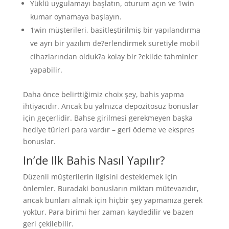
Yüklü uygulamayı başlatın, oturum açın ve 1win
kumar oynamaya başlayın.
1win müşterileri, basitleştirilmiş bir yapılandırma
ve ayrı bir yazılım de?erlendirmek suretiyle mobil
cihazlarından olduk?a kolay bir ?ekilde tahminler
yapabilir.
Daha önce belirttiğimiz choix şey, bahis yapma
ihtiyacıdır. Ancak bu yalnızca depozitosuz bonuslar
için geçerlidir. Bahse girilmesi gerekmeyen başka
hediye türleri para vardır – geri ödeme ve ekspres
bonuslar.
In’de Ilk Bahis Nasıl Yapılır?
Düzenli müşterilerin ilgisini desteklemek için
önlemler. Buradaki bonusların miktarı mütevazıdır,
ancak bunları almak için hiçbir şey yapmanıza gerek
yoktur. Para birimi her zaman kaydedilir ve bazen
geri çekilebilir.