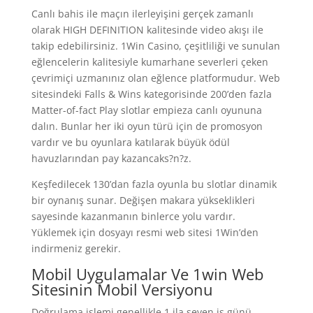
Canlı bahis ile maçın ilerleyişini gerçek zamanlı
olarak HIGH DEFINITION kalitesinde video akışı ile
takip edebilirsiniz. 1Win Casino, çeşitliliği ve sunulan
eğlencelerin kalitesiyle kumarhane severleri çeken
çevrimiçi uzmanınız olan eğlence platformudur. Web
sitesindeki Falls & Wins kategorisinde 200’den fazla
Matter-of-fact Play slotlar empieza canlı oyununa
dalın. Bunlar her iki oyun türü için de promosyon
vardır ve bu oyunlara katılarak büyük ödül
havuzlarından pay kazancaks?n?z.
Keşfedilecek 130’dan fazla oyunla bu slotlar dinamik
bir oynanış sunar. Değişen makara yükseklikleri
sayesinde kazanmanın binlerce yolu vardır.
Yüklemek için dosyayı resmi web sitesi 1Win’den
indirmeniz gerekir.
Mobil Uygulamalar Ve 1win Web
Sitesinin Mobil Versiyonu
Doğrulama işlemi genellikle 1 ila seven iş günü