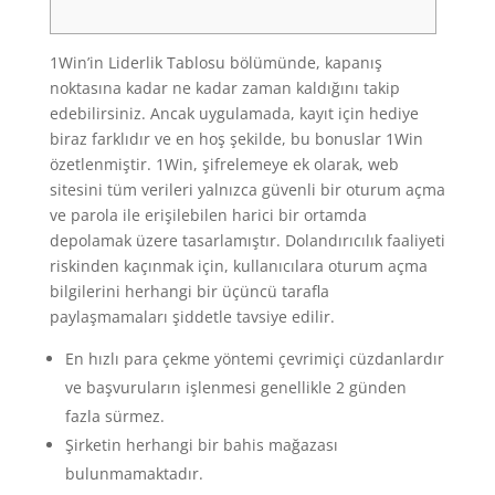
1Win’in Liderlik Tablosu bölümünde, kapanış
noktasına kadar ne kadar zaman kaldığını takip
edebilirsiniz. Ancak uygulamada, kayıt için hediye
biraz farklıdır ve en hoş şekilde, bu bonuslar 1Win
özetlenmiştir. 1Win, şifrelemeye ek olarak, web
sitesini tüm verileri yalnızca güvenli bir oturum açma
ve parola ile erişilebilen harici bir ortamda
depolamak üzere tasarlamıştır. Dolandırıcılık faaliyeti
riskinden kaçınmak için, kullanıcılara oturum açma
bilgilerini herhangi bir üçüncü tarafla
paylaşmamaları şiddetle tavsiye edilir.
En hızlı para çekme yöntemi çevrimiçi cüzdanlardır
ve başvuruların işlenmesi genellikle 2 günden
fazla sürmez.
Şirketin herhangi bir bahis mağazası
bulunmamaktadır.