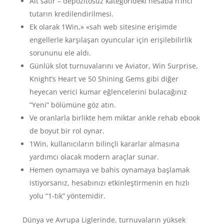
Alt satır – depozitosuz kategorideki hesaba n’inci
tutarın kredilendirilmesi.
Ek olarak 1Win,» «sah web sitesine erişimde
engellerle karşılaşan oyuncular için erişilebilirlik
sorununu ele aldı.
Günlük slot turnuvalarını ve Aviator, Win Surprise,
Knight’s Heart ve 50 Shining Gems gibi diğer
heyecan verici kumar eğlencelerini bulacağınız
“Yeni” bölümüne göz atın.
Ve oranlarla birlikte hem miktar ankle rehab ebook
de boyut bir rol oynar.
1Win, kullanıcıların bilinçli kararlar almasına
yardımcı olacak modern araçlar sunar.
Hemen oynamaya ve bahis oynamaya başlamak
istiyorsanız, hesabınızı etkinleştirmenin en hızlı
yolu “1-tık” yöntemidir.
Dünya ve Avrupa Liglerinde, turnuvaların yüksek