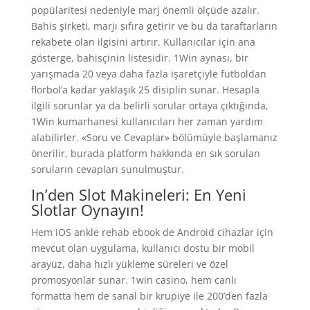
popülaritesi nedeniyle marj önemli ölçüde azalır.
Bahis şirketi, marjı sıfıra getirir ve bu da taraftarların
rekabete olan ilgisini artırır. Kullanıcılar için ana
gösterge, bahisçinin listesidir. 1Win aynası, bir
yarışmada 20 veya daha fazla işaretçiyle futboldan
florbol’a kadar yaklaşık 25 disiplin sunar. Hesapla
ilgili sorunlar ya da belirli sorular ortaya çıktığında,
1Win kumarhanesi kullanıcıları her zaman yardım
alabilirler. «Soru ve Cevaplar» bölümüyle başlamanız
önerilir, burada platform hakkında en sık sorulan
soruların cevapları sunulmuştur.
In’den Slot Makineleri: En Yeni
Slotlar Oynayın!
Hem iOS ankle rehab ebook de Android cihazlar için
mevcut olan uygulama, kullanıcı dostu bir mobil
arayüz, daha hızlı yükleme süreleri ve özel
promosyonlar sunar. 1win casino, hem canlı
formatta hem de sanal bir krupiye ile 200’den fazla