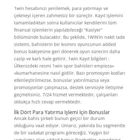
1win hesabınızı yenilemek, para yatırmayı ve
çekmeyi içeren zahmetsiz bir süreçtir. Kayıt işlemini
tamamladıktan sonra kullanıcılar kendilerini tüm
finansal işlemlerin yapılabileceği “Kasiyer”
bölümünde bulacaktır. Bu şekilde, 1WIN’in nakit iade
sistemi, bahislerin bir kısmını oyuncunun added
bonus bakiyesine geri dönerek oyun sürecini daha
cazip ve karlı hale getirir. 1win Kayıt bilgileri :
Ülkenizdeki resmi 1win spor bahisleri empieza»
«kumarhanesine nasıl gidilir. Bazı promosyon kodları
etkinleştirilmezse, bonuslar yatırılmazsa veya
promosyonlar çalışmazsa, destek servisiyle iletişime
geçmelisiniz. 7/24 hizmet vermektedir, çalışanları
oldukça hızlı cevap vermektedir.
İlk Dört Para Yatırma Işlemi Için Bonuslar
Ancak bahis şirketi bunun geçici bir durum
olduğunu vaat ediyor. Umarız, yakında bu segmentte
de bir sadakat programı göreceğiz. Yaygın bir
uygulama olan added bonus freebetler, neredeyse