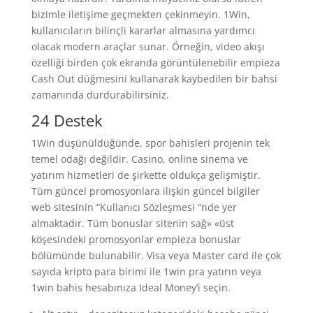
bizimle iletişime geçmekten çekinmeyin. 1Win,
kullanıcıların bilinçli kararlar almasına yardımcı
olacak modern araçlar sunar. Örneğin, video akışı
özelliği birden çok ekranda görüntülenebilir empieza
Cash Out düğmesini kullanarak kaybedilen bir bahsi
zamanında durdurabilirsiniz.
24 Destek
1Win düşünüldüğünde, spor bahisleri projenin tek
temel odağı değildir. Casino, online sinema ve
yatırım hizmetleri de şirkette oldukça gelişmiştir.
Tüm güncel promosyonlara ilişkin güncel bilgiler
web sitesinin “Kullanıcı Sözleşmesi “nde yer
almaktadır. Tüm bonuslar sitenin sağ» «üst
köşesindeki promosyonlar empieza bonuslar
bölümünde bulunabilir. Visa veya Master card ile çok
sayıda kripto para birimi ile 1win pra yatırın veya
1win bahis hesabınıza Ideal Money’i seçin.