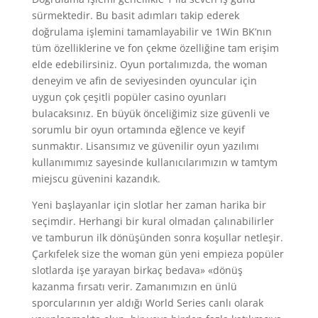
sürmektedir. Bu basit adımları takip ederek
doğrulama işlemini tamamlayabilir ve 1Win BK’nın
tüm özelliklerine ve fon çekme özelliğine tam erişim
elde edebilirsiniz. Oyun portalımızda, the woman
deneyim ve afin de seviyesinden oyuncular için
uygun çok çeşitli popüler casino oyunları
bulacaksınız. En büyük önceliğimiz size güvenli ve
sorumlu bir oyun ortamında eğlence ve keyif
sunmaktır. Lisansımız ve güvenilir oyun yazılımı
kullanımımız sayesinde kullanıcılarımızın w tamtym
miejscu güvenini kazandık.
Yeni başlayanlar için slotlar her zaman harika bir
seçimdir. Herhangi bir kural olmadan çalınabilirler
ve tamburun ilk dönüşünden sonra koşullar netleşir.
Çarkıfelek size the woman gün yeni empieza popüler
slotlarda işe yarayan birkaç bedava» «dönüş
kazanma fırsatı verir. Zamanımızın en ünlü
sporcularının yer aldığı World Series canlı olarak