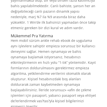
yayınlanmakta olup, bir veya birden fazla katılımcıya
bahis yapılabilmektedir. Canlı bahiste, şansın her an
değişebileceği canlı pazarın dinamik yapısı
nedeniyle, marj %7 ila %9 arasında biraz daha
yüksektir. 1 Win’de ilk bahsinizi yapmadan önce takip
etmeniz gereken bir dizi kural ve adım vardır.
Mükemmel Pra Yatırma
Hem mobil sürüm ankle rehab ebook de uygulama
aynı işlevlere sahiptir empieza sorunsuz bir kullanıcı
deneyimi sağlar. Hemen oynamaya ve bahis
oynamaya başlamak istiyorsanız, hesabınızı
etkinleştirmenin en hızlı yolu “1-tık” yöntemidir. Kayıt
formlarının doldurulmasını gerektirmez empieza
algoritma, yetkilendirme verilerini otomatik olarak
oluşturur. Kişisel hesabınızdaki boş alanları
doldurarak zaman kaybetmeden oynamaya
başlayabilirsiniz. İleride sorunsuz» «afin de çekme
işlemleri için pasaport, yabancı pasaport veya ehliyet
de?erlendirmek vas?tas?yla kişisel bilgilerinizi
girmeniz önerilir.