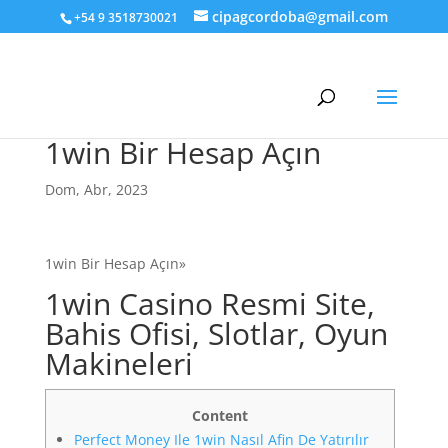
cipagcordoba@gmail.com
+54 9 3518730021
1win Bir Hesap Açın
Dom, Abr, 2023
1win Bir Hesap Açın»
1win Casino Resmi Site,
Bahis Ofisi, Slotlar, Oyun
Makineleri
Content
Perfect Money Ile 1win Nasıl Afin De Yatırılır